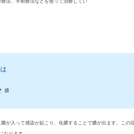
射療法、手術療法などを使って治療してい
とは
膿
に菌が入って感染が起こり、化膿することで膿が出ます。この
になります。