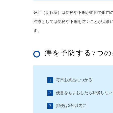
裂肛（切れ痔）は便秘や下痢が原因で肛門
治療としては便秘や下痢を防ぐことが大事
す。
痔を予防する7つの
毎日お風呂につかる
便意をもよおしたら我慢しない
排便は3分以内に