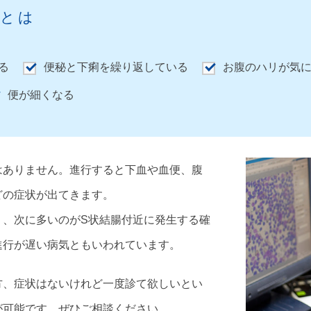
状とは
る
便秘と下痢を繰り返している
お腹のハリが気
便が細くなる
はありません。進行すると下血や血便、腹
どの症状が出てきます。
く、次に多いのがS状結腸付近に発生する確
進行が遅い病気ともいわれています。
方、症状はないけれど一度診て欲しいとい
が可能です。ぜひご相談ください。