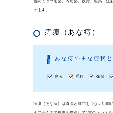
当院では外用薬、内用薬、軟膏、座薬、注
きます。
痔瘻（あな痔）
あな痔の主な症状
痛み
腫れ
発熱
痔瘻（あな痔）は直腸と肛門をつなぐ組織
まで続くので皮膚を貫通して1本のトンネル