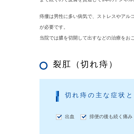
痔瘻は男性に多い病気で、ストレスやアル
が必要です。
当院では膿を切開して出すなどの治療をお
裂肛（切れ痔）
切れ痔の主な症状
出血
排便の後も続く痛み