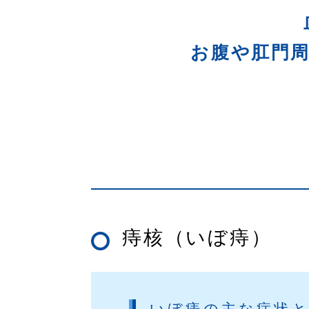
お腹や肛門
痔核（いぼ痔）